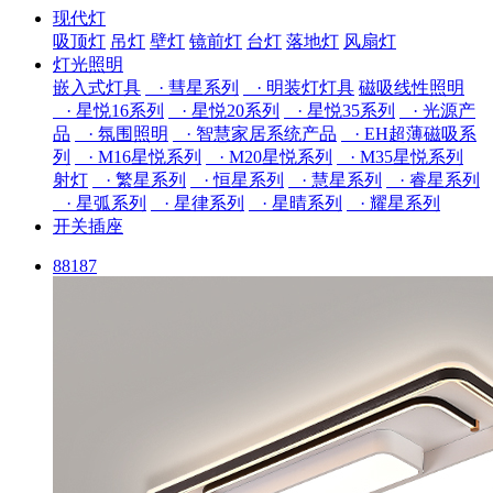
现代灯
吸顶灯
吊灯
壁灯
镜前灯
台灯
落地灯
风扇灯
灯光照明
嵌入式灯具
· 彗星系列
· 明装灯灯具
磁吸线性照明
· 星悦16系列
· 星悦20系列
· 星悦35系列
· 光源产
品
· 氛围照明
· 智慧家居系统产品
· EH超薄磁吸系
列
· M16星悦系列
· M20星悦系列
· M35星悦系列
射灯
· 繁星系列
· 恒星系列
· 慧星系列
· 睿星系列
· 星弧系列
· 星律系列
· 星晴系列
· 耀星系列
开关插座
88187