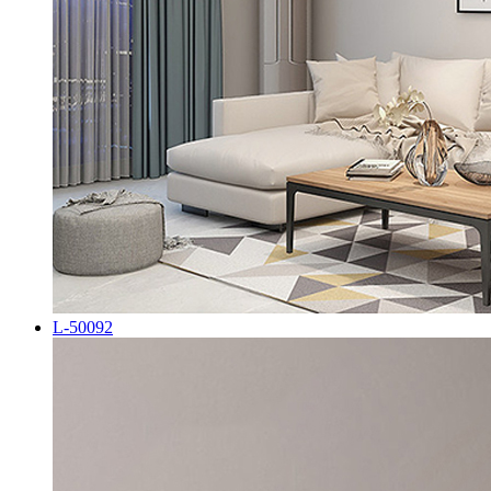
L-50092