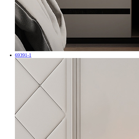
69391-1