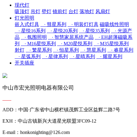
现代灯
吸顶灯
吊灯
壁灯
镜前灯
台灯
落地灯
风扇灯
灯光照明
嵌入式灯具
· 彗星系列
· 明装灯灯具
磁吸线性照明
· 星悦16系列
· 星悦20系列
· 星悦35系列
· 光源产
品
· 氛围照明
· 智慧家居系统产品
· EH超薄磁吸系
列
· M16星悦系列
· M20星悦系列
· M35星悦系列
射灯
· 繁星系列
· 恒星系列
· 慧星系列
· 睿星系列
· 星弧系列
· 星律系列
· 星晴系列
· 耀星系列
开关插座
中山市宏光照明电器有限公司
ADD：中国·广东省中山横栏镇茂辉工业区益辉二路7号
EXH：中山古镇新兴大道星光联盟3FC09-12
E-mail：honkonighting@126.com