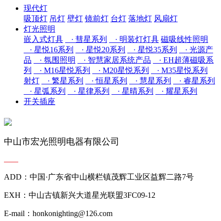
现代灯
吸顶灯
吊灯
壁灯
镜前灯
台灯
落地灯
风扇灯
灯光照明
嵌入式灯具
· 彗星系列
· 明装灯灯具
磁吸线性照明
· 星悦16系列
· 星悦20系列
· 星悦35系列
· 光源产
品
· 氛围照明
· 智慧家居系统产品
· EH超薄磁吸系
列
· M16星悦系列
· M20星悦系列
· M35星悦系列
射灯
· 繁星系列
· 恒星系列
· 慧星系列
· 睿星系列
· 星弧系列
· 星律系列
· 星晴系列
· 耀星系列
开关插座
中山市宏光照明电器有限公司
ADD：中国·广东省中山横栏镇茂辉工业区益辉二路7号
EXH：中山古镇新兴大道星光联盟3FC09-12
E-mail：honkonighting@126.com