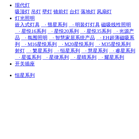
现代灯
吸顶灯
吊灯
壁灯
镜前灯
台灯
落地灯
风扇灯
灯光照明
嵌入式灯具
· 彗星系列
· 明装灯灯具
磁吸线性照明
· 星悦16系列
· 星悦20系列
· 星悦35系列
· 光源产
品
· 氛围照明
· 智慧家居系统产品
· EH超薄磁吸系
列
· M16星悦系列
· M20星悦系列
· M35星悦系列
射灯
· 繁星系列
· 恒星系列
· 慧星系列
· 睿星系列
· 星弧系列
· 星律系列
· 星晴系列
· 耀星系列
开关插座
恒星系列