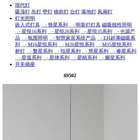
现代灯
吸顶灯
吊灯
壁灯
镜前灯
台灯
落地灯
风扇灯
灯光照明
嵌入式灯具
· 彗星系列
· 明装灯灯具
磁吸线性照明
· 星悦16系列
· 星悦20系列
· 星悦35系列
· 光源产
品
· 氛围照明
· 智慧家居系统产品
· EH超薄磁吸系
列
· M16星悦系列
· M20星悦系列
· M35星悦系列
射灯
· 繁星系列
· 恒星系列
· 慧星系列
· 睿星系列
· 星弧系列
· 星律系列
· 星晴系列
· 耀星系列
开关插座
69502