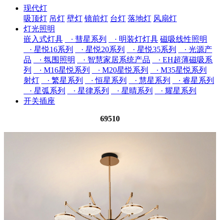
现代灯
吸顶灯
吊灯
壁灯
镜前灯
台灯
落地灯
风扇灯
灯光照明
嵌入式灯具
· 彗星系列
· 明装灯灯具
磁吸线性照明
· 星悦16系列
· 星悦20系列
· 星悦35系列
· 光源产
品
· 氛围照明
· 智慧家居系统产品
· EH超薄磁吸系
列
· M16星悦系列
· M20星悦系列
· M35星悦系列
射灯
· 繁星系列
· 恒星系列
· 慧星系列
· 睿星系列
· 星弧系列
· 星律系列
· 星晴系列
· 耀星系列
开关插座
69510