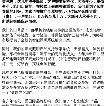
黄亮竣
：这几年消费降级，客户需求多样化，客流变少，单值
变小，给门店赋能、在模式上做调整很重要。我们看到了智能
赛道的利好，国家也在推广全屋智能，但传统的智能太重
（贵），一户要5万、8 万甚至几十万，大部分人承受不起，
所以轻智能应运而生。
我们的口号是 “一部手机的钱解决你的全屋智能”，宏光轻智
能凭借价格轻盈、交付轻便、使用轻松的“三轻”特点，为终端
市场提供了全新的智能照明系统解决方案。
同时，我们的宏光照明产品支持米家系统、天猫精灵、涂鸦智
能、摩根全屋智能等主流平台的定制化接入。去年推出后，很
多经销商都做了宏光轻智能展厅，我们把宏光轻智能和现代
灯、无主灯结合，实现全屋智能。
现在客户也很看重健康光概念，全光谱概念在小红书、抖音上
很火。今年我们推出 “健康光” 概念，就是以教育级照明标准
打造健康光。比如采用全光谱芯片搭配教育级菱晶板，通过蜂
窝菱晶多重漫反射技术，打造自然舒适的健康光环境，并设立
一个“健康光区域”。
客户年轻化，受国际品牌影响，我们做了 “宏光臻选” 产品，