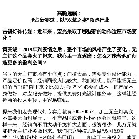
高瞻远瞩：
抢占新赛道，以“双擎之姿”领跑行业
古镇灯饰传媒：
近年来，宏光采取了哪些新的动作适应市场变
化？
黄亮竣
：2019年到疫情之后，整个市场的风格产生了变化，无
主灯这个品类火了起来。我心里一直琢磨：怎么才能帮他们创
造更多的盈利空间？
当时的无主灯市场有个痛点：门槛太高，需要专业设计能力，
产品定价也高，经销商投入比较大。我们就想，能不能把无主
灯的 “门槛” 降下来？比如去掉那些不必要的成本，把产品本
身做好，对应服务做好，提供免费灯光设计服务等，这样让经
销商的投入更轻，更容易赚钱。
原来我们宏光现代灯专卖店就有200-300m²，加上无主灯其实
不需要大面积展厅，一个产品区或者小小的体验区就够了。这
样一来，经销商不用大动干戈扩大店面，投资很少，几万元就
能把无主灯业务做起来。我们把这种模式叫做“双引擎模
式”（智能现代灯+智能灯光照明）——相当于一份投入，能同